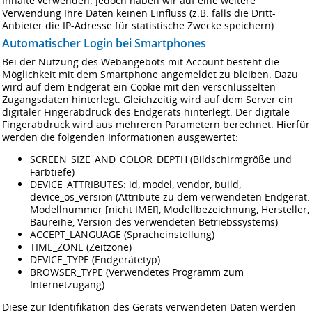
Inhalte verwenden. Jedoch haben wir auf eine weitere
Verwendung Ihre Daten keinen Einfluss (z.B. falls die Dritt-
Anbieter die IP-Adresse für statistische Zwecke speichern).
Automatischer Login bei Smartphones
Bei der Nutzung des Webangebots mit Account besteht die
Möglichkeit mit dem Smartphone angemeldet zu bleiben. Dazu
wird auf dem Endgerät ein Cookie mit den verschlüsselten
Zugangsdaten hinterlegt. Gleichzeitig wird auf dem Server ein
digitaler Fingerabdruck des Endgeräts hinterlegt. Der digitale
Fingerabdruck wird aus mehreren Parametern berechnet. Hierfür
werden die folgenden Informationen ausgewertet:
SCREEN_SIZE_AND_COLOR_DEPTH (Bildschirmgröße und
Farbtiefe)
DEVICE_ATTRIBUTES: id, model, vendor, build,
device_os_version (Attribute zu dem verwendeten Endgerät:
Modellnummer [nicht IMEI], Modellbezeichnung, Hersteller,
Baureihe, Version des verwendeten Betriebssystems)
ACCEPT_LANGUAGE (Spracheinstellung)
TIME_ZONE (Zeitzone)
DEVICE_TYPE (Endgerätetyp)
BROWSER_TYPE (Verwendetes Programm zum
Internetzugang)
Diese zur Identifikation des Geräts verwendeten Daten werden